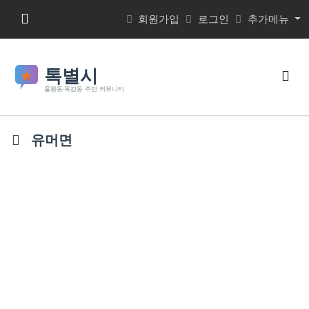
본문 바로가기
메뉴 버튼
회원가입
로그인
추가메뉴
검색
유머면