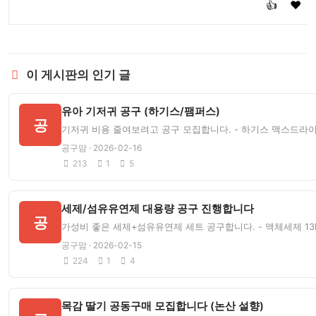
👍
❤️
이 게시판의 인기 글
유아 기저귀 공구 (하기스/팸퍼스)
공
기저귀 비용 줄여보려고 공구 모집합니다. - 하기스 맥스드라이 중형 
공구맘 · 2026-02-16
213
1
5
세제/섬유유연제 대용량 공구 진행합니다
공
가성비 좋은 세제+섬유유연제 세트 공구합니다. - 액체세제 13L +
공구맘 · 2026-02-15
224
1
4
목감 딸기 공동구매 모집합니다 (논산 설향)