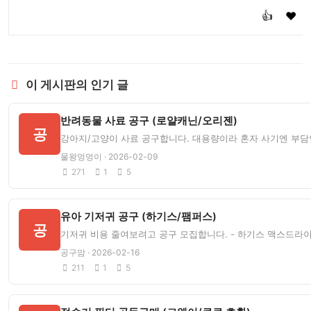
👍
❤️
이 게시판의 인기 글
반려동물 사료 공구 (로얄캐닌/오리젠)
공
강아지/고양이 사료 공구합니다. 대용량이라 혼자 사기엔 부담인
물왕멍멍이 · 2026-02-09
271
1
5
유아 기저귀 공구 (하기스/팸퍼스)
공
기저귀 비용 줄여보려고 공구 모집합니다. - 하기스 맥스드라이 중형 
공구맘 · 2026-02-16
211
1
5