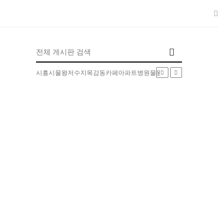
인기검색어
시흥시
물왕저수지
목감동
카페
아파트
병원
물왕동
부동산
배달
5EXT