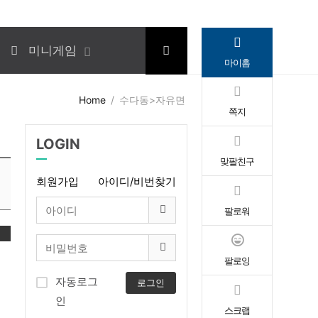
미니게임
마이홈
Home
수다동>자유면
쪽지
LOGIN
맞팔친구
회원가입
아이디/비번찾기
팔로워
변
팔로잉
자동로그
로그인
인
스크랩