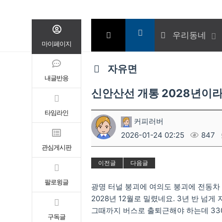
우리동네
마이페이지
자유면
내글반응
신안산선 개통 2028년이
타임라인
커피러버
2026-01-24 02:25
847
관심게시판
이전글
다음글
팔로윙글
광명 터널 붕괴에 여의도 붕괴에 전동차 
2028년 12월로 밀렸네요. 3년 반 넘
그때까지 버스로 출퇴근해야 하는데 33
구독글