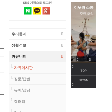
SNS 계정으로 로그인
편리한 교통
이웃과 소통
서해선
주민 모임
우리동네
생활정보
커뮤니티
자유게시판
TOP
질문/답변
DOWN
유머/잡담
갤러리