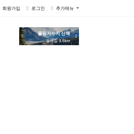
회원가입
로그인
추가메뉴
물왕저수지 산책
동네 맛집 탐방
목감역 서해선
둘레길 3.5km
주민 추천
교통 편리
RACTVALUE6937CONCAT0x7eSELECTELT6937693710x7e-