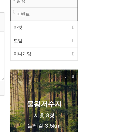
일상
이벤트
마켓
모임
미니게임
목감동
서해선 목감역
신도시 생활권
물왕저수지
시흥 8경
둘레길 3.5km