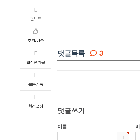
핀보드
추천/비추
댓글목록
3
별점평가글
활동기록
환경설정
댓글쓰기
이름
비