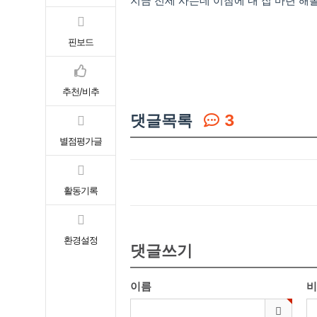
지금 전세 사는데 이참에 내 집 마련 해
핀보드
추천/비추
댓글목록
3
별점평가글
활동기록
환경설정
댓글쓰기
이름
비