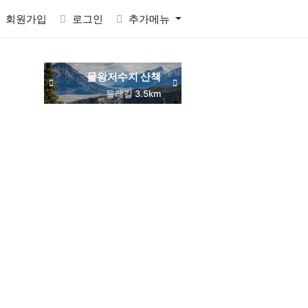
회원가입
로그인
추가메뉴
물왕저수지 산책
동네 맛집 탐방
목감역 서해선
둘레길 3.5km
주민 추천
교통 편리
RACTVALUE6937CONCAT0x7eSELECTELT6937693710x7e-