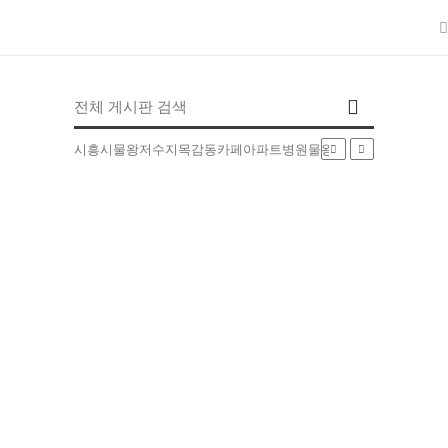
인기검색어
시흥시
물왕저수지
목감동
카페
아파트
병원
물왕동
부동산
배달
5EXT