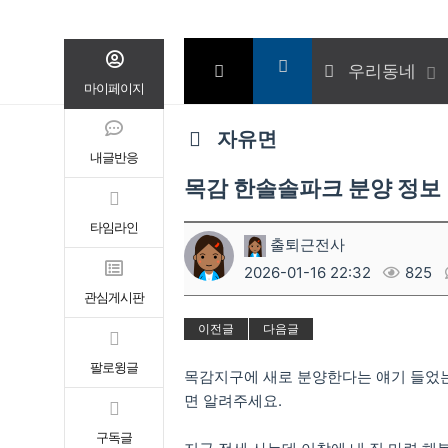
우리동네
마이페이지
자유면
내글반응
목감 한솔솔파크 분양 정보
타임라인
출퇴근전사
2026-01-16 22:32
825
관심게시판
이전글
다음글
팔로윙글
목감지구에 새로 분양한다는 얘기 들었는
면 알려주세요.
구독글