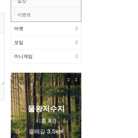
일상
이벤트
마켓
모임
미니게임
목감동
서해선 목감역
신도시 생활권
물왕저수지
시흥 8경
둘레길 3.5km