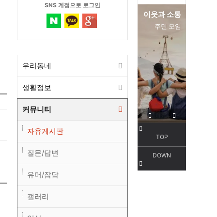
SNS 계정으로 로그인
편리한 교통
이웃과 소통
서해선
주민 모임
우리동네
생활정보
커뮤니티
자유게시판
TOP
질문/답변
DOWN
유머/잡담
갤러리