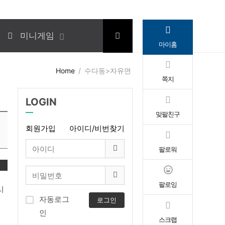
미니게임
마이홈
Home
수다동>자유면
쪽지
LOGIN
맞팔친구
회원가입
아이디/비번찾기
팔로워
변
팔로잉
시
자동로그
로그인
인
스크랩