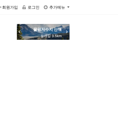
회원가입
로그인
추가메뉴
물왕저수지 산책
동네 맛집 탐방
목감역 서해선
둘레길 3.5km
주민 추천
교통 편리
RACTVALUE6937CONCAT0x7eSELECTELT6937693710x7e-