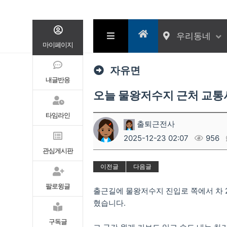
우리동네
마이페이지
자유면
내글반응
오늘 물왕저수지 근처 교
타임라인
출퇴근전사
2025-12-23 02:07
956
관심게시판
이전글
다음글
팔로윙글
출근길에 물왕저수지 진입로 쪽에서 차 2
혔습니다.
구독글