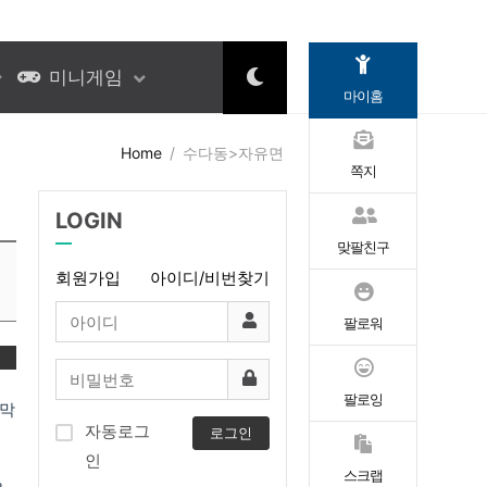
미니게임
마이홈
Home
수다동>자유면
쪽지
LOGIN
맞팔친구
회원가입
아이디/비번찾기
팔로워
변
팔로잉
 막
자동로그
로그인
인
스크랩