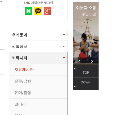
.
SNS 계정으로 로그인
편리한 교통
이웃과 소통
서해선
주민 모임
우리동네
생활정보
커뮤니티
자유게시판
TOP
질문/답변
DOWN
유머/잡담
갤러리