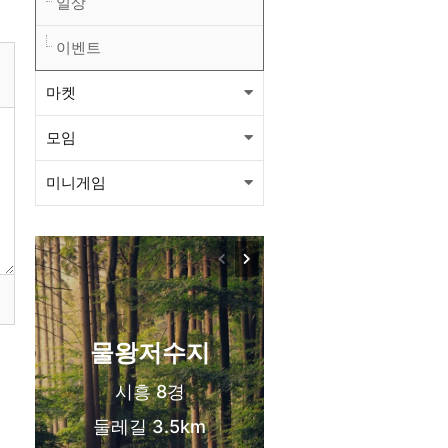
일상
이벤트
마켓
모임
미니게임
목감동
서해선 목감역
신도시 생활권
물왕저수지
시흥 8경
둘레길 3.5km