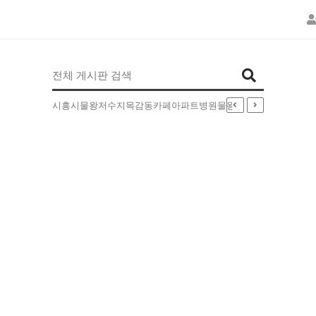
인기검색어
시흥시
물왕저수지
목감동
카페
아파트
병원
물왕동
부동산
배달
5EXT