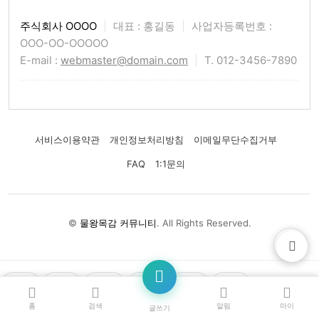
주식회사 OOOO
|
대표 : 홍길동
|
사업자등록번호 :
OOO-OO-OOOOO
E-mail :
webmaster@domain.com
|
T. 012-3456-7890
서비스이용약관
개인정보처리방침
이메일무단수집거부
FAQ
1:1문의
©
물왕목감 커뮤니티
. All Rights Reserved.
👍
❤️
😂
😢
😡
🤔
×
글쓰기와 댓글 작성은 회원만 가능합니다
회원가입
홈
검색
알림
마이
글쓰기